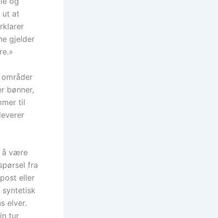
le og
 ut at
rklarer
ne gjelder
re.»
i områder
er bønner,
mer til
leverer
l å være
spørsel fra
ost eller
 syntetisk
 elver.
in tur