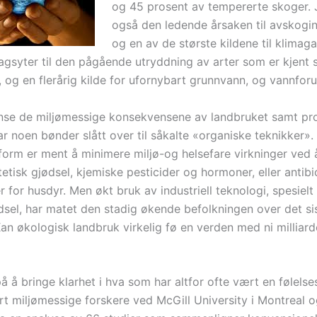
og 45 prosent av tempererte skoger. 
også den ledende årsaken til avskogin
og en av de største kildene til klimaga
ragsyter til den pågående utryddning av arter som er kjent 
 og en flerårig kilde for ufornybart grunnvann, og vannforu
nse de miljømessige konsekvensene av landbruket samt pr
ar noen bønder slått over til såkalte «organiske teknikker»
sform er ment å minimere miljø-og helsefare virkninger ved
etisk gjødsel, kjemiske pesticider og hormoner, eller antibi
 for husdyr. Men økt bruk av industriell teknologi, spesielt
dsel, har matet den stadig økende befolkningen over det si
an økologisk landbruk virkelig fø en verden med ni milliard
på å bringe klarhet i hva som har altfor ofte vært en følels
rt miljømessige forskere ved McGill University i Montreal o