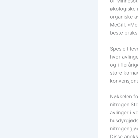
of Minnesot
økologiske m
organiske av
McGill. «Men
beste praksi
Spesielt le
hvor avlinge
og i fleråri
store kornav
konvensjone
Nøkkelen for
nitrogen.Sto
avlinger i 
husdyrgjødse
nitrogengjø
Disse anoksi