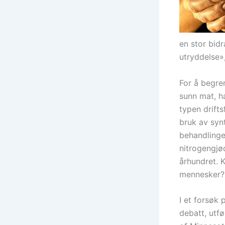
en stor bid
utryddelse»,
For å begre
sunn mat, h
typen drift
bruk av synt
behandlinger
nitrogengjø
århundret. K
mennesker?
I et forsøk 
debatt, utfø