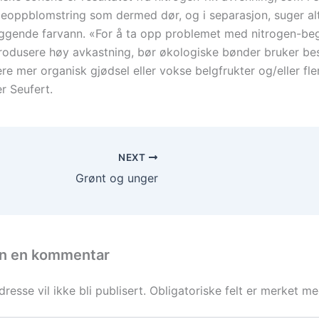
eoppblomstring som dermed dør, og i separasjon, suger al
iggende farvann. «For å ta opp problemet med nitrogen-be
produsere høy avkastning, bør økologiske bønder bruker be
ere mer organisk gjødsel eller vokse belgfrukter og/eller fle
er Seufert.
NEXT
Grønt og unger
en en kommentar
resse vil ikke bli publisert.
Obligatoriske felt er merket m