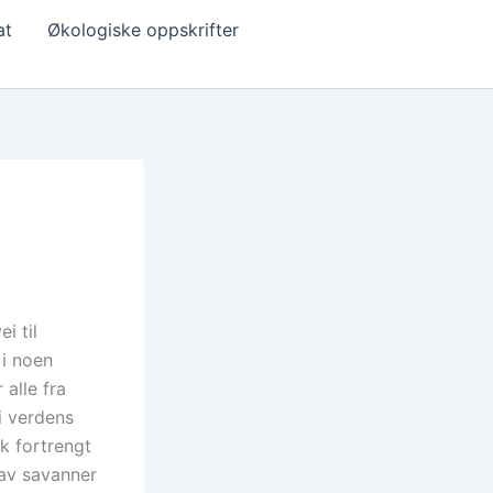
at
Økologiske oppskrifter
i til
 i noen
 alle fra
 i verdens
k fortrengt
 av savanner