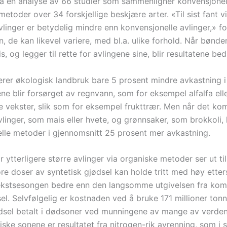
a en analyse av 66 studier som sammenligner konvensjonel
etoder over 34 forskjellige beskjære arter. «Til sist fant vi
linger er betydelig mindre enn konvensjonelle avlinger,» fo
, de kan likevel variere, med bl.a. ulike forhold. Når bønde
s, og legger til rette for avlingene sine, blir resultatene bed
verer økologisk landbruk bare 5 prosent mindre avkastning 
ne blir forsørget av regnvann, som for eksempel alfalfa ell
ge vekster, slik som for eksempel frukttrær. Men når det kom
linger, som mais eller hvete, og grønnsaker, som brokkoli, 
lle metoder i gjennomsnitt 25 prosent mer avkastning.
 ytterligere større avlinger via organiske metoder ser ut ti
re doser av syntetisk gjødsel kan holde tritt med høy etter
vekstsesongen bedre enn den langsomme utgivelsen fra komp
l. Selvfølgelig er kostnaden ved å bruke 171 millioner tonn
dsel betalt i dødsoner ved munningene av mange av verdens
ske sonene er resultatet fra nitrogen-rik avrenning, som i s