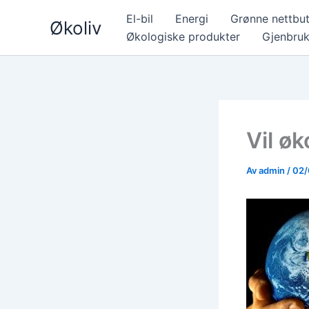
Hopp
El-bil
Energi
Grønne nettbut
Økoliv
rett
Økologiske produkter
Gjenbru
til
innholdet
Vil ø
Av
admin
/
02/