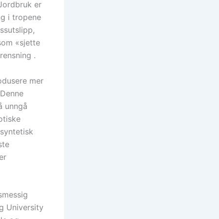
Jordbruk er
g i tropene
ssutslipp,
som «sjette
rensning .
odusere mer
. Denne
 å unngå
otiske
 syntetisk
ste
er
esmessig
g University