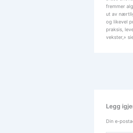
fremmer alg
ut av nærtl
og likevel 
praksis, lev
vekster,» si
Legg igj
Din e-postad