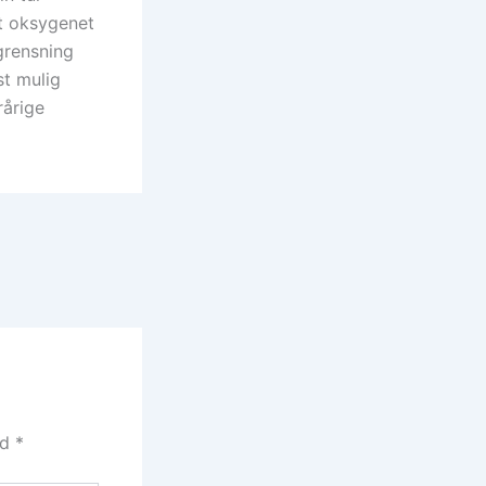
t oksygenet
grensning
st mulig
rårige
ed
*