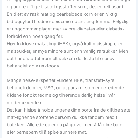
og andre giftige tilsetningsstoffer sunt, det er helt usant.
En diett av rask mat og bearbeidede korn er en viktig
bidragsyter til fedme-epidemien blant ungdomme. Følgelig
er ungdommer plaget mer av pre-diabetes eller diabetisk
forhold enn noen gang før.
Høy fruktose mais sirup (HFK), også kalt maissirup eller
maissukker, er mye mindre sunt enn vanlig rørsukker. Men
det har erstattet normalt sukker i de fleste tilfeller av
behandlet og «junkfood».
Mange helse-eksperter vurdere HFK, transfett-syre
behandlede oljer, MSG, og aspartam, som er de ledende
kildene for økt fedme og tilhørende dårlig helse i vår
moderne verden.
Det kan hjelpe å holde ungene dine borte fra de giftige søte
mat-lignende stoffene dersom du ikke tar dem med til
butikken. Allerede da er du på go vei med å få dine barn
eller barnebarn til å spise sunnere mat.