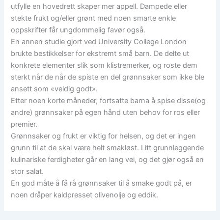
utfylle en hovedrett skaper mer appell. Dampede eller
stekte frukt og/eller grønt med noen smarte enkle
oppskrifter får ungdommelig favør også.
En annen studie gjort ved University College London
brukte bestikkelser for ekstremt små barn. De delte ut
konkrete elementer slik som klistremerker, og roste dem
sterkt når de når de spiste en del grønnsaker som ikke ble
ansett som «veldig godt».
Etter noen korte måneder, fortsatte barna å spise disse(og
andre) grønnsaker på egen hånd uten behov for ros eller
premier.
Grønnsaker og frukt er viktig for helsen, og det er ingen
grunn til at de skal være helt smakløst. Litt grunnleggende
kulinariske ferdigheter går en lang vei, og det gjør også en
stor salat.
En god måte å få rå grønnsaker til å smake godt på, er
noen dråper kaldpresset olivenolje og eddik.