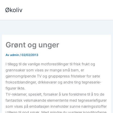
Hopp
Økoliv
rett
til
innholdet
Grønt og unger
Av
admin
/
02/02/2013
I tillegg til de vanlige motforestillinger til frisk frukt og
grønnsaker som vises av mange små barn, er
gjennomgripende TV og gruppepress fristelser for søte
frokostblandinger, drikkevarer og andre ting tegneserie-
figurer likte.
TV-reklamer, spesielt, forsøker å lure foreldrene til å tro de
fantastisk velsmakende elementente med tegneseriefigurer
som vises på emballasjen inneholder sunne næringsstoffer
i tillegg til god smak. Med mindre du vurderer konditorfarge