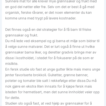
Sunnere mat for alle krever mye grønnsaker og frukt med
en god del nøtter eller frø. Selv om det er best å gå med
organisk, ferske råvarer, er det noen elementer du kan
komme unna med trygt på lavere kostnader.
Det finnes også en del strategier for å få barn til friske
grønnsaker og frukt.
Du må lede ved eksempel og gi barna et miljø som bidrar til
å velge sunne matvarer. Det er lurt også å finne ut hvilke
grønnsaker barna liker, og deretter gradvis bringe mer av
disse i kostholdet, i stedet for å fokuserer på de som er
mislikte.
En fersk studie slo fast at unge gutter likte mais mens unge
jenter favoriserte brokkoli. Gulrøtter, grønne bønner,
poteter og tomater ble satt i rekkefølge etter disse.Du må
nok gjøre en ekstra liten innsats for å kjøpe fersk mais
isteden for hermetisert, men det sunne innholdet veier opp
for dette.
Studien slo også fast, at ved hjelp av grønnsaker for å