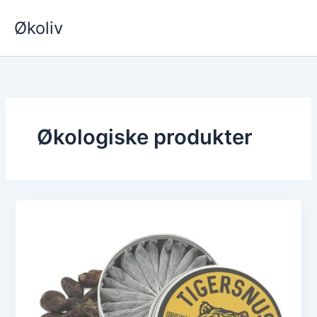
Hopp
Økoliv
rett
til
innholdet
Økologiske produkter