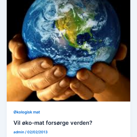
Økologisk mat
Vil øko-mat forsørge verden?
admin
/
02/02/2013