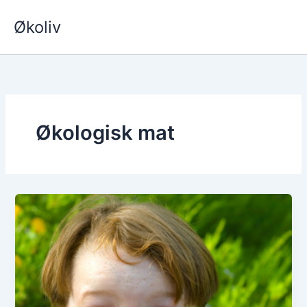
Hopp
Økoliv
rett
til
innholdet
Økologisk mat