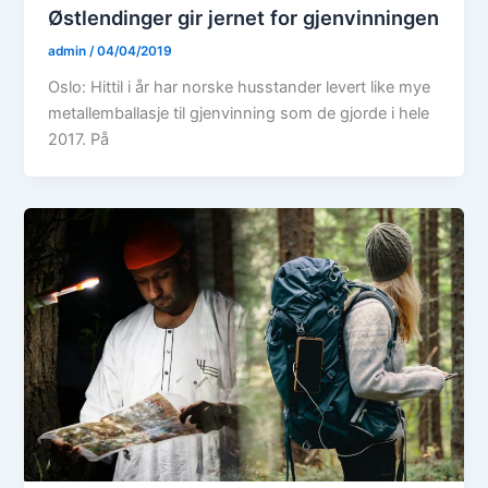
Østlendinger gir jernet for gjenvinningen
admin
/
04/04/2019
Oslo: Hittil i år har norske husstander levert like mye
metallemballasje til gjenvinning som de gjorde i hele
2017. På