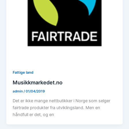
Fattige land
Musikkmarkedet.no
admin
/
01/04/2019
Det er ikke mange nettbutikker i Norge som selger
fairtrade produkter fra utviklingsland. Men en
håndfull er det, og en