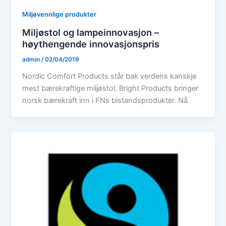
Miljøvennlige produkter
Miljøstol og lampeinnovasjon –
høythengende innovasjonspris
admin
/
02/04/2019
Nordic Comfort Products står bak verdens kanskje
mest bærekraftige miljøstol. Bright Products bringer
norsk bærekraft inn i FNs bistandsprodukter. Nå