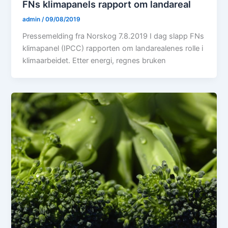
FNs klimapanels rapport om landareal
admin
/
09/08/2019
Pressemelding fra Norskog 7.8.2019 I dag slapp FNs
klimapanel (IPCC) rapporten om landarealenes rolle i
klimaarbeidet. Etter energi, regnes bruken