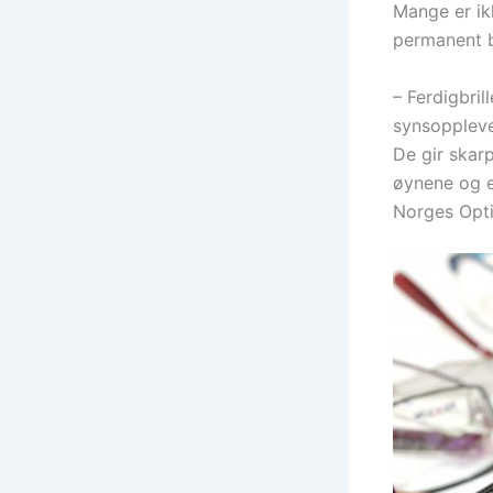
Mange er ikk
permanent b
– Ferdigbril
synsoppleve
De gir skar
øynene og e
Norges Opti