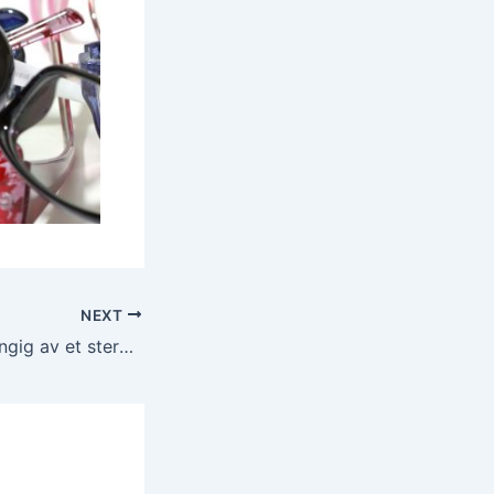
NEXT
Utslippskutt avhengig av et sterkere strømnett