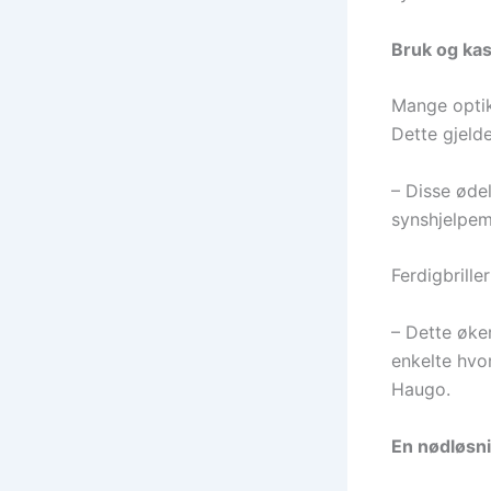
Bruk og kas
Mange optike
Dette gjelder
– Disse øde
synshjelpem
Ferdigbrille
– Dette øke
enkelte hvor
Haugo.
En nødløsn