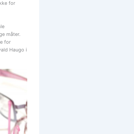
kke for
ale
ge måter.
e for
vald Haugo i