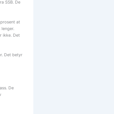
fra SSB. De
 prosent at
 lenger.
r ikke. Det
er. Det betyr
lass. De
v