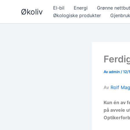
Hopp
El-bil
Energi
Grønne nettbut
Økoliv
rett
Økologiske produkter
Gjenbru
til
innholdet
Ferdig
Av
admin
/
12/
Av
Rolf Ma
Kun én av fe
på avveie u
Optikerfor