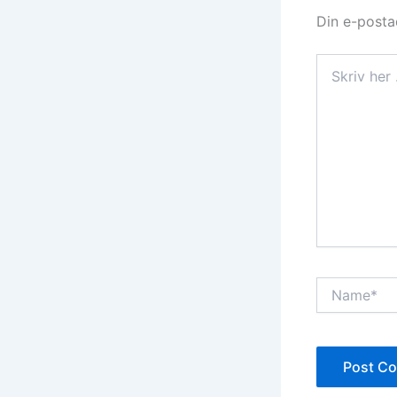
Din e-postad
Skriv
her
...
Name*