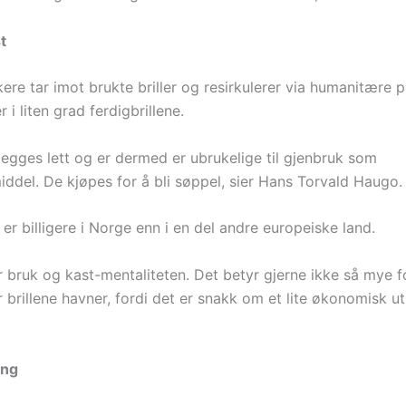
t
re tar imot brukte briller og resirkulerer via humanitære p
 i liten grad ferdigbrillene.
legges lett og er dermed er ubrukelige til gjenbruk som
iddel. De kjøpes for å bli søppel, sier Hans Torvald Haugo.
r er billigere i Norge enn i en del andre europeiske land.
r bruk og kast-mentaliteten. Det betyr gjerne ikke så mye f
 brillene havner, fordi det er snakk om et lite økonomisk ut
ing