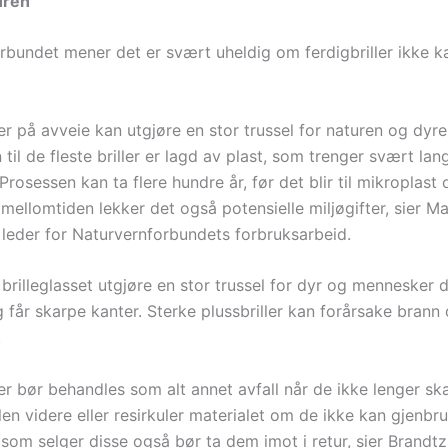
uren
rbundet mener det er svært uheldig om ferdigbriller ikke k
ler på avveie kan utgjøre en stor trussel for naturen og dyrel
 til de fleste briller er lagd av plast, som trenger svært lang
Prosessen kan ta flere hundre år, før det blir til mikroplast
 mellomtiden lekker det også potensielle miljøgifter, sier Ma
leder for Naturvernforbundets forbruksarbeid.
n brilleglasset utgjøre en stor trussel for dyr og mennesker
g får skarpe kanter. Sterke plussbriller kan forårsake bran
.
ler bør behandles som alt annet avfall når de ikke lenger sk
llen videre eller resirkuler materialet om de ikke kan gjenbru
 som selger disse også bør ta dem imot i retur, sier Brandt