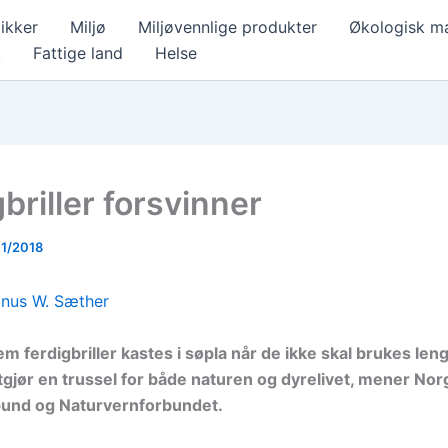
ikker
Miljø
Miljøvennlige produkter
Økologisk m
k
Fattige land
Helse
briller forsvinner
11/2018
gnus W. Sæther
m ferdigbriller kastes i søpla når de ikke skal brukes lenge
tgjør en trussel for både naturen og dyrelivet, mener No
bund og Naturvernforbundet.