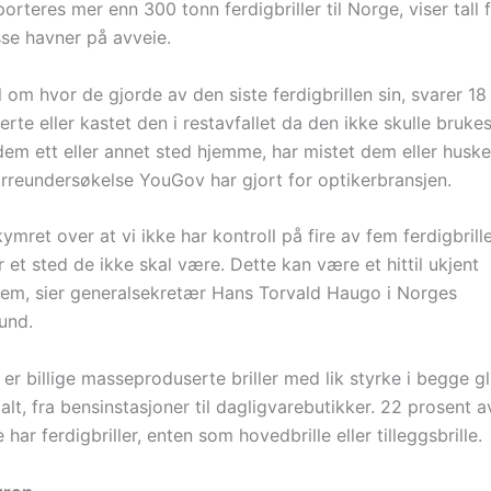
orteres mer enn 300 tonn ferdigbriller til Norge, viser tall 
sse havner på avveie.
om hvor de gjorde av den siste ferdigbrillen sin, svarer 18
erte eller kastet den i restavfallet da den ikke skulle brukes
dem ett eller annet sted hjemme, har mistet dem eller huske
ørreundersøkelse YouGov har gjort for optikerbransjen.
ymret over at vi ikke har kontroll på fire av fem ferdigbrill
 et sted de ikke skal være. Dette kan være et hittil ukjent
em, sier generalsekretær Hans Torvald Haugo i Norges
und.
r er billige masseproduserte briller med lik styrke i begge g
alt, fra bensinstasjoner til dagligvarebutikker. 22 prosent a
 har ferdigbriller, enten som hovedbrille eller tilleggsbrille.