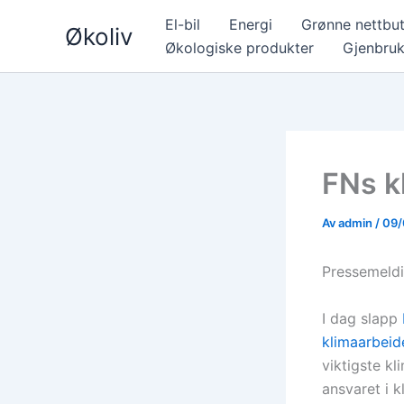
Hopp
El-bil
Energi
Grønne nettbut
Økoliv
rett
Økologiske produkter
Gjenbru
til
innholdet
FNs k
Av
admin
/
09/
Pressemeldi
I dag slapp
klimaarbeid
viktigste kl
ansvaret i 