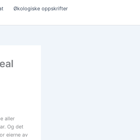
at
Økologiske oppskrifter
eal
e aller
var. Og det
r eierne av