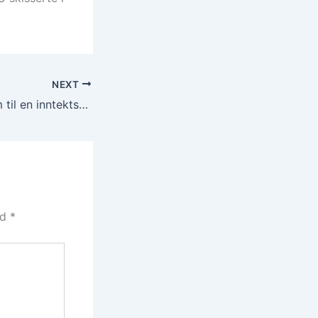
NEXT
Vil gjøre fiskeslam til en inntektskilde
ed
*