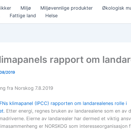
ikker
Miljø
Miljøvennlige produkter
Økologisk m
k
Fattige land
Helse
limapanels rapport om landar
08/2019
ng fra Norskog 7.8.2019
FNs klimapanel (IPCC) rapporten om landarealenes rolle i
et
. Etter energi, regnes bruken av landarealene som en av d
imadriverne. Eierne av landarealer har dermed et viktig ans
klimasammenheng er NORSKOG som interesseorganisasjon fo