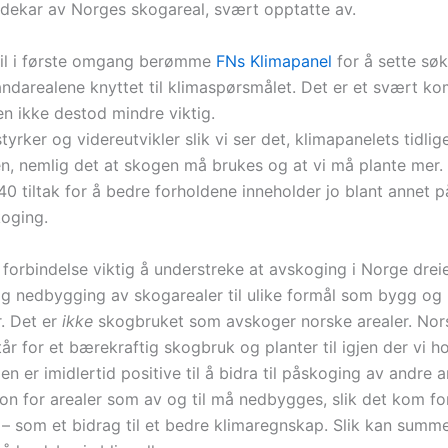
r dekar av Norges skogareal, svært opptatte av.
l i første omgang berømme
FNs Klimapanel
for å sette søk
andarealene knyttet til klimaspørsmålet. Det er et svært ko
en ikke destod mindre viktig.
yrker og videreutvikler slik vi ser det, klimapanelets tidli
n, nemlig det at skogen må brukes og at vi må plante mer.
40 tiltak for å bedre forholdene inneholder jo blant annet 
oging.
n forbindelse viktig å understreke at avskoging i Norge dre
g nedbygging av skogarealer til ulike formål som bygg og
r. Det er
ikke
skogbruket som avskoger norske arealer. Nor
år for et bærekraftig skogbruk og planter til igjen der vi h
 er imidlertid positive til å bidra til påskoging av andre 
n for arealer som av og til må nedbygges, slik det kom f
 – som et bidrag til et bedre klimaregnskap. Slik kan summ