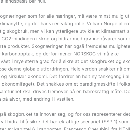
 landsbasis blir null.
kognæringen som for alle næringer, må være minst mulig ut
limanytte, og der har vi en viktig rolle. Vi har i Norge aller
tig skogbruk, men vi kan ytterligere utvikle et klimasmart 
r CO2-bindingen i skog og bidrar med grønne råvarer som e
erte produkter. Skognæringen har også fremdeles muligheter
re karbonopptak, og derfor mener NORSKOG vi må øke
vået i mye større grad for å sikre at det skogbruket og sk
å løse denne globale utfordringen. Hele verden snakker nå o
og sirkulær økonomi. Det fordrer en helt ny tankegang i all
 i økonomifaget). Det snakkes om et paradigmeskifte i folk
 samfunnet skal drives fremover på en bærekraftig måte. De
å alvor, med endring i livsstilen.
så skogbruket ta innover seg, og for oss representerer det
 vil bidra til å sikre det bærekraftige scenariet (SSP 1) som
er av kapittel 6 i rapporten, Francesco Cherubini, fra NTNU