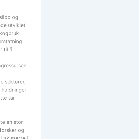
slipp og
ede utviklet
skogbruk
rstatning
 til å
ogressursen
m
e sektorer,
s holdninger
tte tar
te en stor
 forsker og
 skisserte i