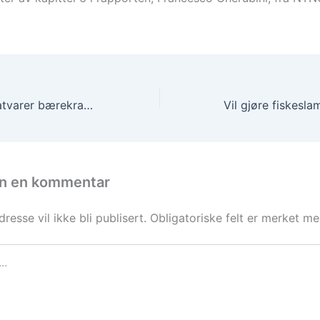
Er økologiske matvarer bærekraftig?
en en kommentar
resse vil ikke bli publisert.
Obligatoriske felt er merket m