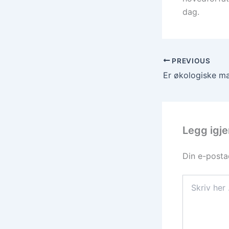
dag.
PREVIOUS
Legg igj
Din e-postad
Skriv
her
...