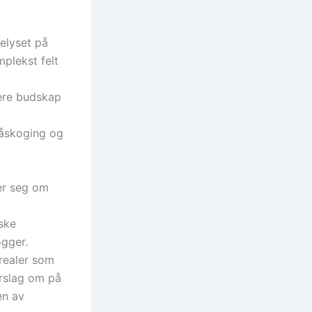
elyset på
mplekst felt
gere budskap
påskoging og
ier seg om
ske
ogger.
arealer som
orslag om på
en av