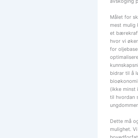
avskoging på
Målet for s
mest mulig k
et bærekraf
hvor vi øke
for oljebas
optimalise
kunnskapsni
bidrar til 
bioøkonomi 
(ikke minst
til hvordan
ungdommen p
Dette må og
mulighet. Vi
hovedforfatt