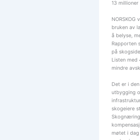
13 millione
NORSKOG vi
bruken av l
å belyse, m
Rapporten st
på skogside
Listen med 
mindre avsk
Det er i de
utbygging o
infrastruktu
skogeiere st
Skognæringen
kompensasjo
møtet i dag