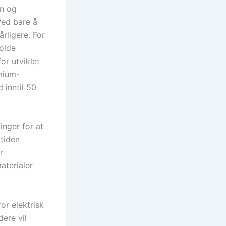
an og
 Ved bare å
rligere. For
olde
or utviklet
mium-
 inntil 50
nger for at
 tiden
r
aterialer
or elektrisk
dere vil