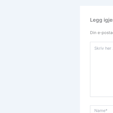
Legg igj
Din e-postad
Skriv
her
...
Name*