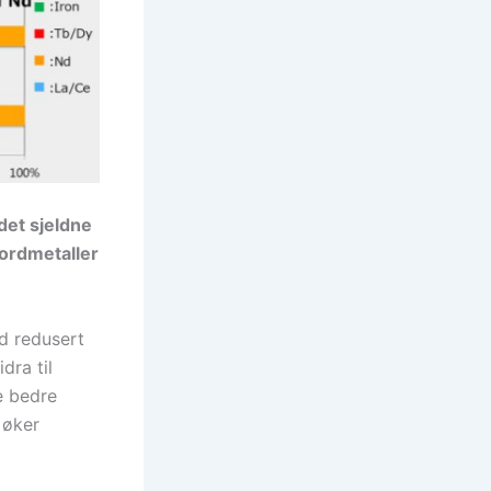
 det sjeldne
jordmetaller
d redusert
dra til
pe bedre
 øker