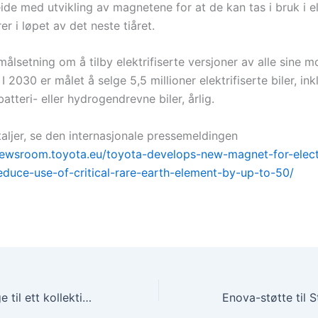
ide med utvikling av magnetene for at de kan tas i bruk i e
 i løpet av det neste tiåret.
ålsetning om å tilby elektrifiserte versjoner av alle sine m
I 2030 er målet å selge 5,5 millioner elektrifiserte biler, in
 batteri- eller hydrogendrevne biler, årlig.
taljer, se den internasjonale pressemeldingen
newsroom.toyota.eu/toyota-develops-new-magnet-for-elect
educe-use-of-critical-rare-earth-element-by-up-to-50/
Samler hele Norge til ett kollektivrike