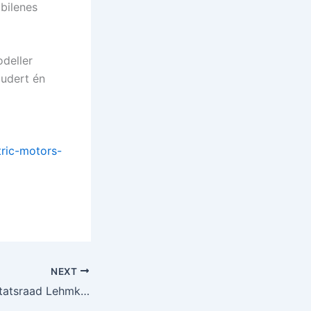
lbilenes
odeller
kludert én
ric-motors-
NEXT
Enova-støtte til Statsraad Lehmkuhl