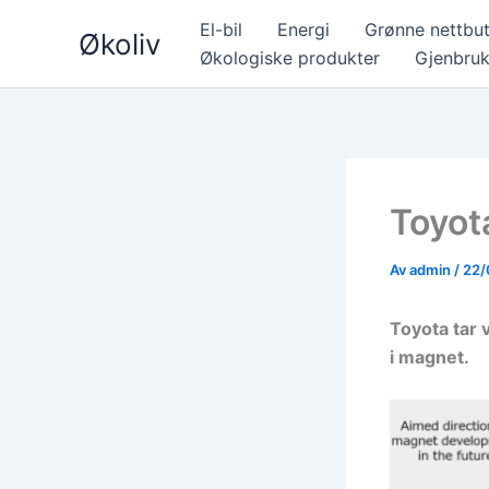
Hopp
El-bil
Energi
Grønne nettbut
Økoliv
rett
Økologiske produkter
Gjenbru
til
innholdet
Toyota
Av
admin
/
22/
Toyota tar v
i magnet.