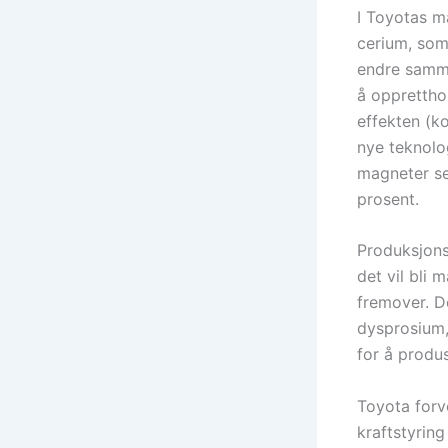
I Toyotas m
cerium, som 
endre samme
å opprettho
effekten (k
nye teknolo
magneter se
prosent.
Produksjons
det vil bli 
fremover. D
dysprosium,
for å prod
Toyota forve
kraftstyring