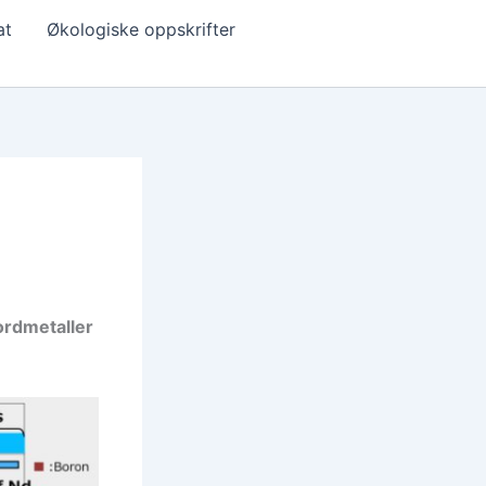
at
Økologiske oppskrifter
jordmetaller