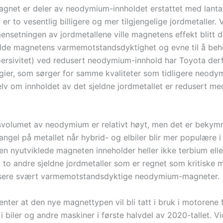
agnet er deler av neodymium-innholdet erstattet med lant
er to vesentlig billigere og mer tilgjengelige jordmetaller.
nsetningen av jordmetallene ville magnetens effekt blitt då
lde magnetens varmemotstandsdyktighet og evne til å beh
oersivitet) ved redusert neodymium-innhold har Toyota derf
gier, som sørger for samme kvaliteter som tidligere neody
lv om innholdet av det sjeldne jordmetallet er redusert med
volumet av neodymium er relativt høyt, men det er bekymri
mangel på metallet når hybrid- og elbiler blir mer populære i
en nyutviklede magneten inneholder heller ikke terbium elle
 to andre sjeldne jordmetaller som er regnet som kritiske m
usere svært varmemotstandsdyktige neodymium-magneter.
nter at den nye magnettypen vil bli tatt i bruk i motorene f
 i biler og andre maskiner i første halvdel av 2020-tallet. Vi