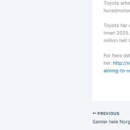
Toyota arbe
hovedmotorer
Toyota har m
innen 2025. 
million helt
For flere de
her:
http://
aiming-to-r
PREVIOUS