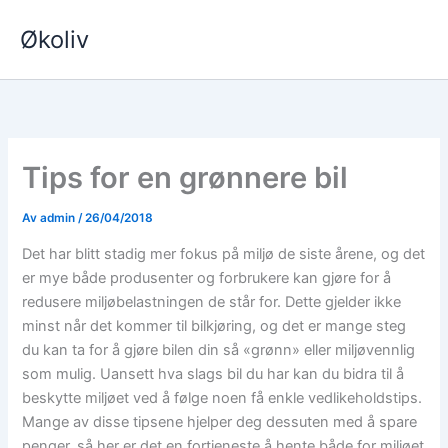
Hopp
Økoliv
rett
til
innholdet
Tips for en grønnere bil
Av
admin
/
26/04/2018
Det har blitt stadig mer fokus på miljø de siste årene, og det
er mye både produsenter og forbrukere kan gjøre for å
redusere miljøbelastningen de står for. Dette gjelder ikke
minst når det kommer til bilkjøring, og det er mange steg
du kan ta for å gjøre bilen din så «grønn» eller miljøvennlig
som mulig. Uansett hva slags bil du har kan du bidra til å
beskytte miljøet ved å følge noen få enkle vedlikeholdstips.
Mange av disse tipsene hjelper deg dessuten med å spare
penger, så her er det en fortjeneste å hente både for miljøet