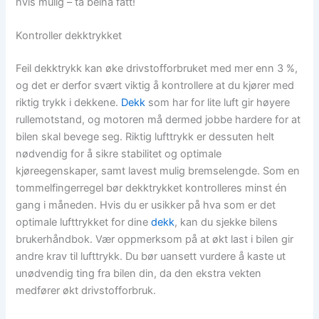
hvis mulig – ta beina fatt!
Kontroller dekktrykket
Feil dekktrykk kan øke drivstofforbruket med mer enn 3 %,
og det er derfor svært viktig å kontrollere at du kjører med
riktig trykk i dekkene.
Dekk
som har for lite luft gir høyere
rullemotstand, og motoren må dermed jobbe hardere for at
bilen skal bevege seg. Riktig lufttrykk er dessuten helt
nødvendig for å sikre stabilitet og optimale
kjøreegenskaper, samt lavest mulig bremselengde. Som en
tommelfingerregel bør dekktrykket kontrolleres minst én
gang i måneden. Hvis du er usikker på hva som er det
optimale lufttrykket for dine
dekk
, kan du sjekke bilens
brukerhåndbok. Vær oppmerksom på at økt last i bilen gir
andre krav til lufttrykk. Du bør uansett vurdere å kaste ut
unødvendig ting fra bilen din, da den ekstra vekten
medfører økt drivstofforbruk.