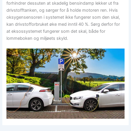
forhindrer dessuten at skadelig bensindamp lekker ut fra
drivstofftanken, og sørger for å holde motoren ren. Hvis
oksygensensoren i systemet ikke fungerer som den skal,
kan drivstofforbruket øke med inntil 40 %. Sørg derfor for
at eksossystemet fungerer som det skal, både for
lommeboken og miljøets skyld.