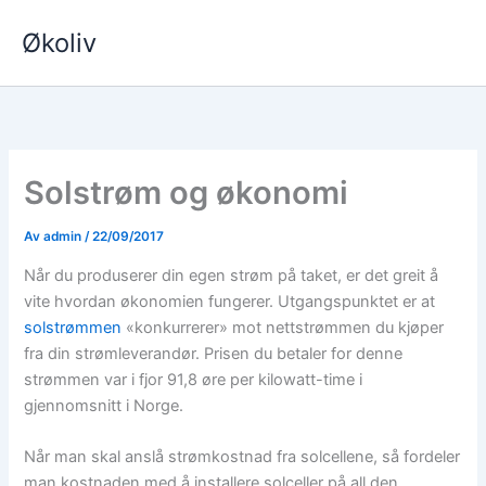
Hopp
Økoliv
rett
til
innholdet
Solstrøm og økonomi
Av
admin
/
22/09/2017
Når du produserer din egen strøm på taket, er det greit å
vite hvordan økonomien fungerer. Utgangspunktet er at
solstrømmen
«konkurrerer» mot nettstrømmen du kjøper
fra din strømleverandør. Prisen du betaler for denne
strømmen var i fjor 91,8 øre per kilowatt-time i
gjennomsnitt i Norge.
Når man skal anslå strømkostnad fra solcellene, så fordeler
man kostnaden med å installere solceller på all den