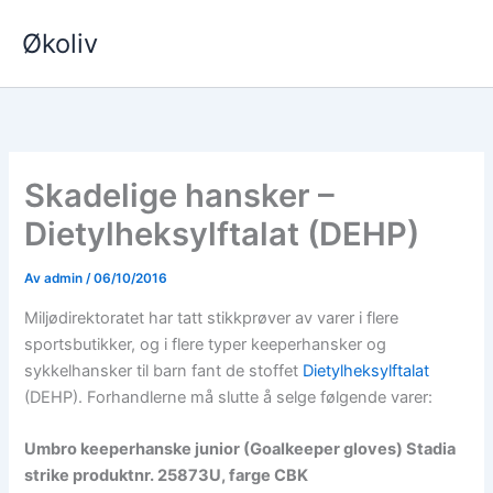
Hopp
Økoliv
rett
til
innholdet
Skadelige hansker –
Dietylheksylftalat (DEHP)
Av
admin
/
06/10/2016
Miljødirektoratet har tatt stikkprøver av varer i flere
sportsbutikker, og i flere typer keeperhansker og
sykkelhansker til barn fant de stoffet
Dietylheksylftalat
(DEHP). Forhandlerne må slutte å selge følgende varer:
Umbro keeperhanske junior (Goalkeeper gloves) Stadia
strike produktnr. 25873U, farge CBK