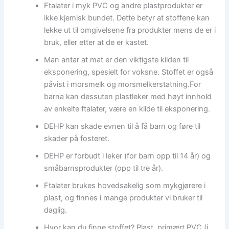
Ftalater i myk PVC og andre plastprodukter er
ikke kjemisk bundet. Dette betyr at stoffene kan
lekke ut til omgivelsene fra produkter mens de er i
bruk, eller etter at de er kastet.
Man antar at mat er den viktigste kilden til
eksponering, spesielt for voksne. Stoffet er også
påvist i morsmelk og morsmelkerstatning.For
barna kan dessuten plastleker med høyt innhold
av enkelte ftalater, være en kilde til eksponering.
DEHP kan skade evnen til å få barn og føre til
skader på fosteret.
DEHP er forbudt i leker (for barn opp til 14 år) og
småbarnsprodukter (opp til tre år).
Ftalater brukes hovedsakelig som mykgjørere i
plast, og finnes i mange produkter vi bruker til
daglig.
Hvor kan du finne stoffet? Plast, primært PVC (i