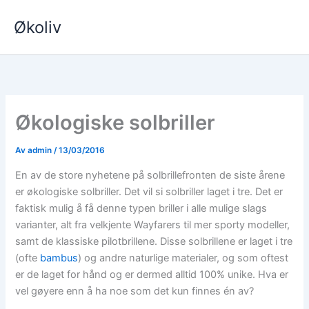
Hopp
Økoliv
rett
til
innholdet
Økologiske solbriller
Av
admin
/
13/03/2016
En av de store nyhetene på solbrillefronten de siste årene
er økologiske solbriller. Det vil si solbriller laget i tre. Det er
faktisk mulig å få denne typen briller i alle mulige slags
varianter, alt fra velkjente Wayfarers til mer sporty modeller,
samt de klassiske pilotbrillene. Disse solbrillene er laget i tre
(ofte
bambus
) og andre naturlige materialer, og som oftest
er de laget for hånd og er dermed alltid 100% unike. Hva er
vel gøyere enn å ha noe som det kun finnes én av?