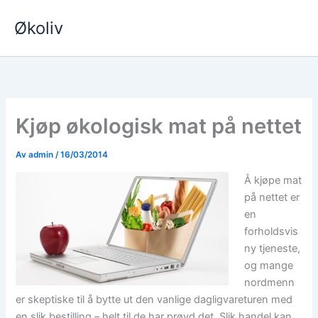
Hopp
Økoliv
rett
til
innholdet
Kjøp økologisk mat på nettet
Av
admin
/
16/03/2014
Å kjøpe mat
på nettet er
en
forholdsvis
ny tjeneste,
og mange
nordmenn
er skeptiske til å bytte ut den vanlige dagligvareturen med
en slik bestilling – helt til de har prøvd det. Slik handel kan