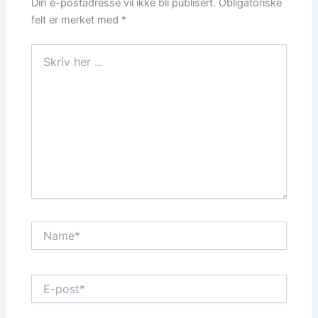
Din e-postadresse vil ikke bli publisert.
Obligatoriske
felt er merket med
*
Skriv
her
...
Name*
E-
post*