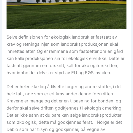
Selve definisjonen for økologisk landbruk er fastsatt av
krav og retningslinjer, som landbruksproduksjonen skal
innrettes etter. Og er rammene som fastsetter om en gård
kan kalle produksjonen sin for økologisk eller ikke. Dette er
fastsatt gjennom en forskrift, kalt for økologiforskriften,
hvor innholdet delvis er styrt av EU og EØS-avtalen.
Det er heler ikke log å tilsette farger og andre stoffer, i det
hele tatt, noe som er ert krav under denne forskriften.
Kravene er mange og det er en tilpasning for bonden, og
derfor skal selve driften godkjennes til økologisk merking.
Det er ikke sånn at du bare kan selge landbruksprodukter
som økologisk, dette må godkjennes først. I Norge er det
Debio som har tilsyn og godkjenner, på vegne av