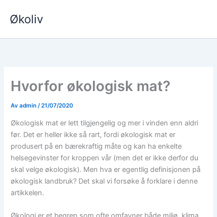
Hopp
Økoliv
rett
til
innholdet
Hvorfor økologisk mat?
Av
admin
/
21/07/2020
Økologisk mat er lett tilgjengelig og mer i vinden enn aldri
før. Det er heller ikke så rart, fordi økologisk mat er
produsert på en bærekraftig måte og kan ha enkelte
helsegevinster for kroppen vår (men det er ikke derfor du
skal velge økologisk). Men hva er egentlig definisjonen på
økologisk landbruk? Det skal vi forsøke å forklare i denne
artikkelen.
Økologi er et begrep som ofte omfavner både miljø, klima