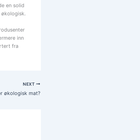
e en solid
r økologisk.
rodusenter
ærmere inn
tert fra
NEXT
r økologisk mat?