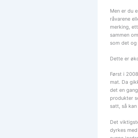
Men er du eg
råvarene ell
merking, et
sammen om å
som det og 
Dette er øk
Først i 200
mat. Da gik
det en gang 
produkter s
satt, så kan
Det viktigs
dyrkes med 
sunne jords