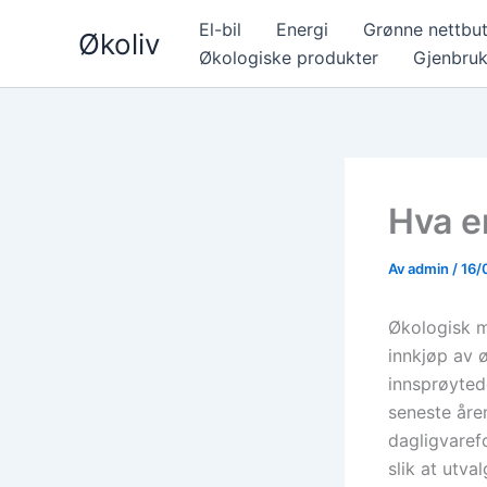
Hopp
El-bil
Energi
Grønne nettbut
Økoliv
rett
Økologiske produkter
Gjenbru
til
innholdet
Hva e
Av
admin
/
16/
Økologisk ma
innkjøp av 
innsprøytede
seneste åren
dagligvaref
slik at utva