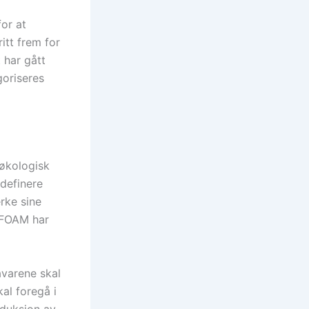
for at
itt frem for
 har gått
oriseres
 økologisk
definere
erke sine
IFOAM har
åvarene skal
al foregå i
oduksjon av