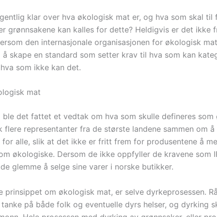
entlig klar over hva økologisk mat er, og hva som skal til 
er grønnsakene kan kalles for dette? Heldigvis er det ikke fr
tersom den internasjonale organisasjonen for økologisk mat
 skape en standard som setter krav til hva som kan kateg
hva som ikke kan det.
ologisk mat
8 ble det fattet et vedtak om hva som skulle defineres som
k flere representanter fra de største landene sammen om å 
for alle, slik at det ikke er fritt frem for produsentene å m
om økologiske. Dersom de ikke oppfyller de kravene som 
 de glemme å selge sine varer i norske butikker.
te prinsippet om økologisk mat, er selve dyrkeprosessen. R
tanke på både folk og eventuelle dyrs helser, og dyrking sk
monn. Hele prosessen med dyrking av grønnsaker, eller pr