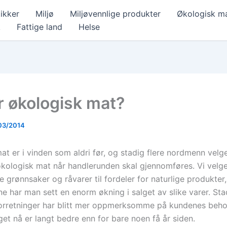
ikker
Miljø
Miljøvennlige produkter
Økologisk m
k
Fattige land
Helse
r økologisk mat?
03/2014
t er i vinden som aldri før, og stadig flere nordmenn velger
økologisk mat når handlerunden skal gjennomføres. Vi velge
 grønnsaker og råvarer til fordeler for naturlige produkter
e har man sett en enorm økning i salget av slike varer. Sta
orretninger har blitt mer oppmerksomme på kundenes behov
lget nå er langt bedre enn for bare noen få år siden.