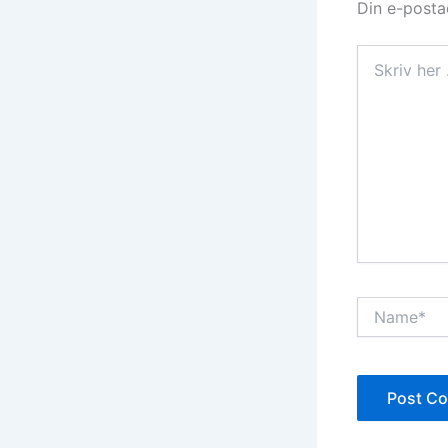
Din e-postad
Skriv
her
...
Name*