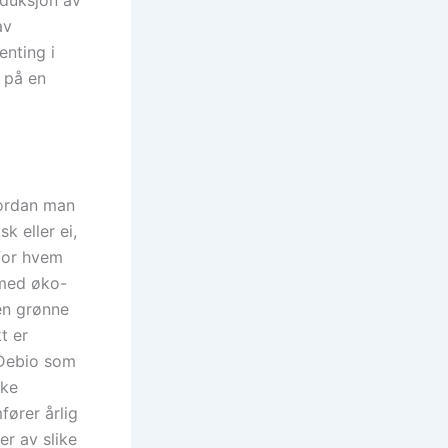
av
enting i
 på en
vordan man
k eller ei,
 for hvem
 med øko-
den grønne
t er
 Debio som
ske
fører årlig
er av slike