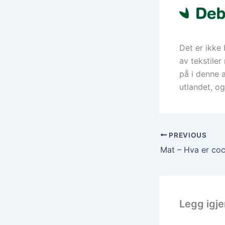
Det er ikke
av tekstile
på i denne 
utlandet, o
PREVIOUS
Mat – Hva er coc
Legg igj