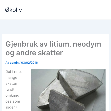
Hopp
Økoliv
rett
til
innholdet
Gjenbruk av litium, neodym
og andre skatter
Av
admin
/
03/02/2016
Det finnes
mange
skatter
rundt
omkring
oss som
ligger «i