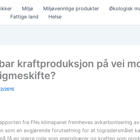
ikker
Miljø
Miljøvennlige produkter
Økologisk m
k
Fattige land
Helse
bar kraftproduksjon på vei mo
igmeskifte?
12/2015
 rapporten fra FNs klimapanel fremheves avkarbonisering av
en som en avgjørende forutsetning for at togradersmålet kan
t må få en større rolle som energibærer og kraften som pro