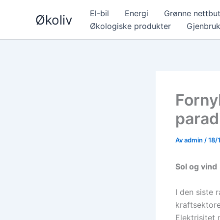
Hopp
El-bil
Energi
Grønne nettbut
Økoliv
rett
Økologiske produkter
Gjenbru
til
innholdet
Forny
parad
Av
admin
/
18/
Sol og vind
I den siste
kraftsektor
Elektrisite