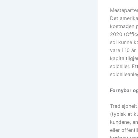
Mesteparten
Det amerik
kostnaden p
2020 (Offic
sol kunne k
vare i 10 år
kapitaltilg
solceller. E
solcelleanle
Fornybar og
Tradisjonelt
(typisk et k
kundene, ent
eller offent