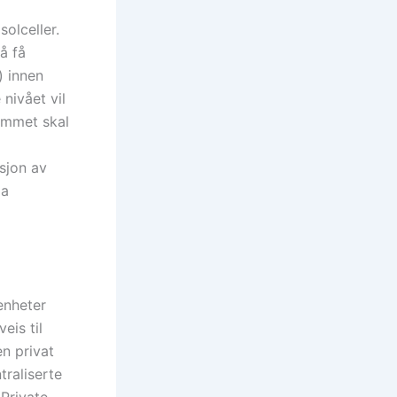
olceller.
å få
) innen
nivået vil
ammet skal
sjon av
la
enheter
eis til
en privat
traliserte