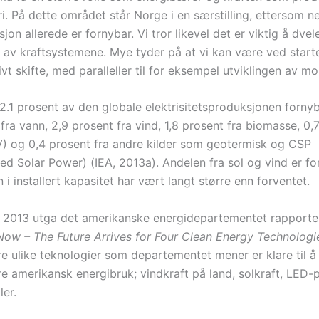
ri. På dette området står Norge i en særstilling, ettersom ne
jon allerede er fornybar. Vi tror likevel det er viktig å dvel
n av kraftsystemene. Mye tyder på at vi kan være ved start
vt skifte, med paralleller til for eksempel utviklingen av mob
2.1 prosent av den globale elektrisitetsproduksjonen fornyb
fra vann, 2,9 prosent fra vind, 1,8 prosent fra biomasse, 0,
PV) og 0,4 prosent fra andre kilder som geotermisk og CSP
d Solar Power) (IEA, 2013a). Andelen fra sol og vind er fort
i installert kapasitet har vært langt større enn forventet.
 2013 utga det amerikanske energidepartementet rapporte
 Now – The
Future Arrives for Four Clean Energy Technologi
re ulike teknologier som departementet mener er klare til å
re amerikansk energibruk; vindkraft på land, solkraft, LED
ler.