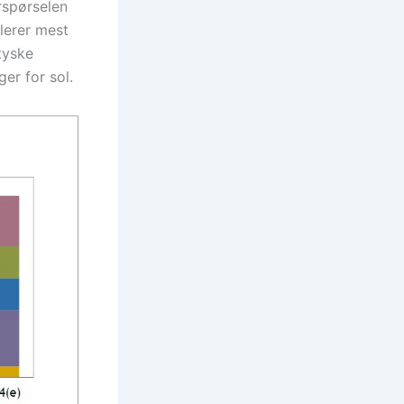
rspørselen
llerer mest
 tyske
er for sol.