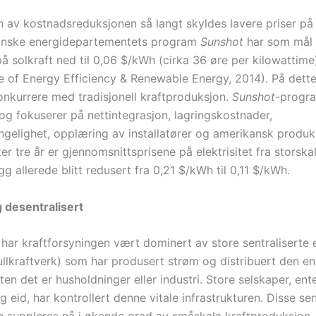
 av kostnadsreduksjonen så langt skyldes lavere priser på s
anske energidepartementets program
Sunshot
har som mål 
å solkraft ned til 0,06 $/kWh (cirka 36 øre per kilowattime
e of Energy Efficiency & Renewable Energy, 2014). På dette 
onkurrere med tradisjonell kraftproduksjon.
Sunshot
-progr
 og fokuserer på nettintegrasjon, lagringskostnader,
jengelighet, opplæring av installatører og amerikansk produk
tter tre år er gjennomsnittsprisene på elektrisitet fra storska
gg allerede blitt redusert fra 0,21 $/kWh til 0,11 $/kWh.
 desentralisert
 har kraftforsyningen vært dominert av store sentraliserte 
ullkraftverk) som har produsert strøm og distribuert den env
en det er husholdninger eller industri. Store selskaper, ent
lig eid, har kontrollert denne vitale infrastrukturen. Disse sen