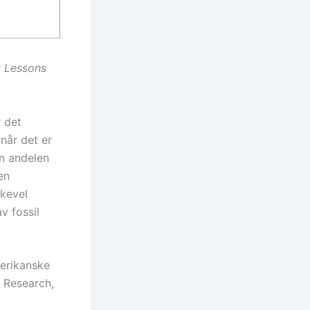
: Lessons
r det
når det er
nn andelen
en
ikevel
v fossil
merikanske
M Research,