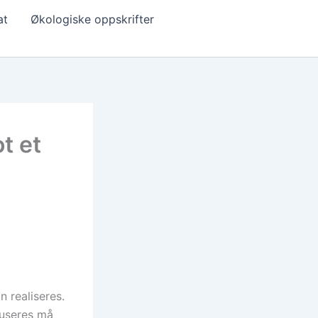
at
Økologiske oppskrifter
t et
 realiseres.
duseres må