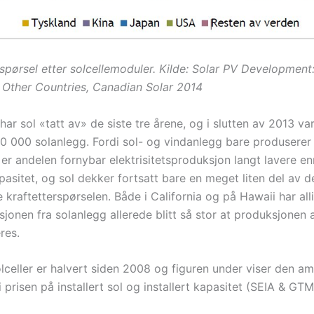
rspørsel etter solcellemoduler. Kilde: Solar PV Development
 Other Countries,
Canadian Solar 2014
ar sol «tatt av» de siste tre årene, og i slutten av 2013 va
40 000 solanlegg. Fordi sol- og vindanlegg bare produserer 
 er andelen fornybar elektrisitetsproduksjon langt lavere e
apasitet, og sol dekker fortsatt bare en meget liten del av d
kraftetterspørselen. Både i California og på Hawaii har all
jonen fra solanlegg allerede blitt så stor at produksjonen a
res.
olceller er halvert siden 2008 og figuren under viser den a
prisen på installert sol og installert kapasitet (SEIA & GT