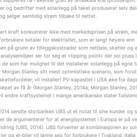
e suppleres nå i økende grad av småskala kraftproduksjon. 
er og bedrifter med solanlegg på taket produserer selv dele
g selger samtidig strøm tilbake til nettet.
rt kraft konkurrerer ikke med markedsprisen på strøm, 
orbrukere betaler for elektrisitet, som er langt høyere enn
en på grunn av tilleggskostnader som nettleie, skatter og a
 analysemiljøer ser for seg et «tipping point» der sol pluss l
t de som har mulighet til det installerer solanlegg på egne ta
 Morgan Stanley sitt mest optimistiske scenario, som foruts
 skattefordeler, vil installert PV-kapasitet i USA øke fra d
 løpet av få år (Morgan Stanley, 2014a; Morgan Stanley, 201
il endre kraftsystemet i mange amerikanske stater fullstend
2014 sendte storbanken UBS ut et notat til sine kunder og 
der de argumenterer for at energisystemet i Europa er på v
ndring (UBS, 2014). UBS forventer at kombinasjonen av sol
rier og el-biler vil lønne seg for forbrukere i Tyskland, Itali