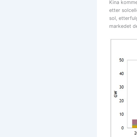
Kina komme 
etter solcel
sol, etterfu
markedet det