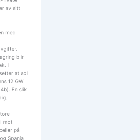
Private
r av sitt
men med
vgifter.
agring blir
k. I
etter at sol
agens 12 GW
4b). En slik
ig.
store
ei mot
celler på
a og Spania