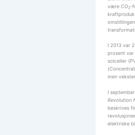
være CO
-f
2
kraftproduks
omstillinge
transformati
I 2013 var 2
prosent var 
solceller (
(Concentrate
men veksten 
I september
Revolution
beskrives fi
revolusjone
elektriske bi