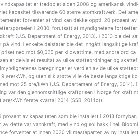
vindkapasitet er tredoblet siden 2008 og amerikansk vindk
let kapasitet tilsvarende 60 større atomkraftverk. Det am
tementet forventer at vind kan dekke opptil 20 prosent av
setterspørselen i 2030, forutsatt at myndighetene fortsetter 
ndkraft (U.S. Department of Energy, 2013). I 2013 ble det sa
 på vind. I enkelte delstater ble det inngått langsiktige kra
e priset ned mot $0,025 per kilowattime, med andre ord ca
sen er delvis et resultat av ulike støtteordninger og skattef
gimyndighetenes beregninger er verdien av de ulike støtteo
9 øre/kWh, og uten slik støtte ville de beste langsiktige k
 ned mot 25 øre/kWh (U.S. Departement of Energy, 2014). (
ng var den gjennomsnittlige kraftprisen i Norge for kraftin
,3 øre/kWh første kvartal 2014 (SSB, 2014b)).
8 prosent av kapasiteten som ble installert i 2013 fornybar.
 av dette var vannkraft, med vind og sol hakk i hel. Bloo
ce forventer at innen 2020 vil mesteparten av ny installert