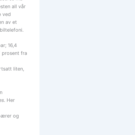
sten all vår
e ved
en av et
iltelefoni.
ar; 16,4
7 prosent fra
satt liten,
n
es
. Her
-pærer og