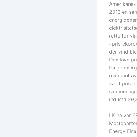
Amerikansk 
2013 en sam
energidepar
elektrisitet
rette for vi
«prisrekord»
der vind bl
Den lave pri
Ifølge ener
overkant av 
vært priset
sammenligni
industri 29
I Kina var 6
Mesteparten
Energy Finan