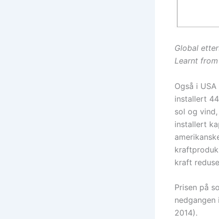
Global ette
Learnt from
Også i USA h
installert 4
sol og vind,
installert k
amerikanske 
kraftproduks
kraft reduse
Prisen på s
nedgangen i 
2014).