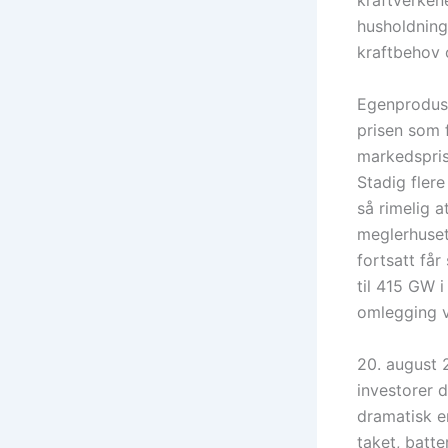
kraftverken
husholdning
kraftbehov o
Egenproduse
prisen som f
markedspris
Stadig flere
så rimelig a
meglerhuset
fortsatt får
til 415 GW i
omlegging v
20. august 
investorer 
dramatisk e
taket, batte