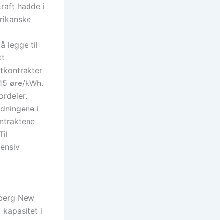
raft hadde i
erikanske
å legge til
tt
ftkontrakter
 15 øre/kWh.
ordeler.
rdningene i
ontraktene
Til
tensiv
mberg New
 kapasitet i