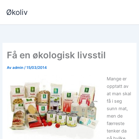
Hopp
Økoliv
rett
til
innholdet
Få en økologisk livsstil
Av
admin
/
15/03/2014
Mange er
opptatt av
at man skal
få i seg
sunn mat,
men de
færreste
tenker da
på hvilke