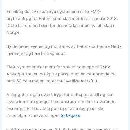
En viktig del av disse nye systemene er to FMX-
bryteranlegg fra Eaton, som skal monteres i januar 2018.
Dette blir dermed den første installasjonen av sitt slag i
Norge.
Systemene leveres og monteres av Eaton-partnerne Nett-
Tjenester og Laje Entreprenør.
FMX-systemene er ment for spenninger opp til 24kV.
Anlegget krever veldig lite plass, med en cellebredde på
bare 50 centimeter, og er nær vedlikeholdsfritt.
Anlegget er også svært trygt for driftspersonell og kan
levere inntil tre ganger flere operasjoner enn tilsvarende
løsninger. Et like viktig poeng er at anleggene ikke
inneholder klimaverstingen
SF6-gass
.
– SF6-gassen er nesten 23 000 ganger mer skadelig for