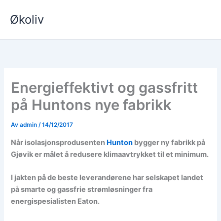
Hopp
Økoliv
rett
til
innholdet
Energieffektivt og gassfritt
på Huntons nye fabrikk
Av
admin
/
14/12/2017
Når isolasjonsprodusenten
Hunton
bygger ny fabrikk på
Gjøvik er målet å redusere klimaavtrykket til et minimum.
I jakten på de beste leverandørene har selskapet landet
på smarte og gassfrie strømløsninger fra
energispesialisten Eaton.