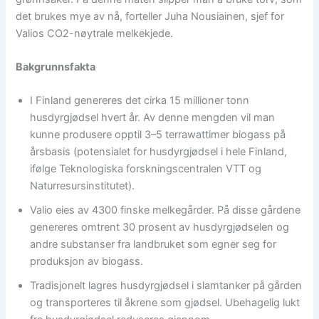
det brukes mye av nå, forteller Juha Nousiainen, sjef for
Valios CO2-nøytrale melkekjede.
Bakgrunnsfakta
I Finland genereres det cirka 15 millioner tonn
husdyrgjødsel hvert år. Av denne mengden vil man
kunne produsere opptil 3–5 terrawattimer biogass på
årsbasis (potensialet for husdyrgjødsel i hele Finland,
ifølge Teknologiska forskningscentralen VTT og
Naturresursinstitutet).
Valio eies av 4300 finske melkegårder. På disse gårdene
genereres omtrent 30 prosent av husdyrgjødselen og
andre substanser fra landbruket som egner seg for
produksjon av biogass.
Tradisjonelt lagres husdyrgjødsel i slamtanker på gården
og transporteres til åkrene som gjødsel. Ubehagelig lukt