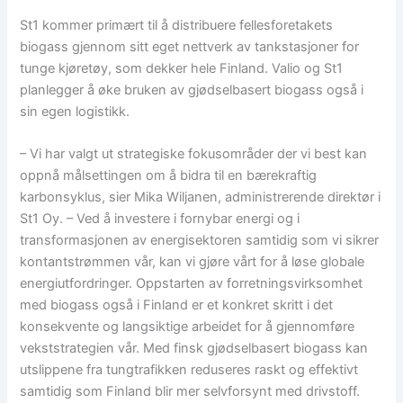
St1 kommer primært til å distribuere fellesforetakets
biogass gjennom sitt eget nettverk av tankstasjoner for
tunge kjøretøy, som dekker hele Finland. Valio og St1
planlegger å øke bruken av gjødselbasert biogass også i
sin egen logistikk.
– Vi har valgt ut strategiske fokusområder der vi best kan
oppnå målsettingen om å bidra til en bærekraftig
karbonsyklus, sier Mika Wiljanen, administrerende direktør i
St1 Oy. – Ved å investere i fornybar energi og i
transformasjonen av energisektoren samtidig som vi sikrer
kontantstrømmen vår, kan vi gjøre vårt for å løse globale
energiutfordringer. Oppstarten av forretningsvirksomhet
med biogass også i Finland er et konkret skritt i det
konsekvente og langsiktige arbeidet for å gjennomføre
vekststrategien vår. Med finsk gjødselbasert biogass kan
utslippene fra tungtrafikken reduseres raskt og effektivt
samtidig som Finland blir mer selvforsynt med drivstoff.