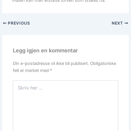
måten kan man erstatte torven som brukes nå.
PREVIOUS
NEXT
Legg igjen en kommentar
Din e-postadresse vil ikke bli publisert.
Obligatoriske
felt er merket med
*
Skriv
her
...