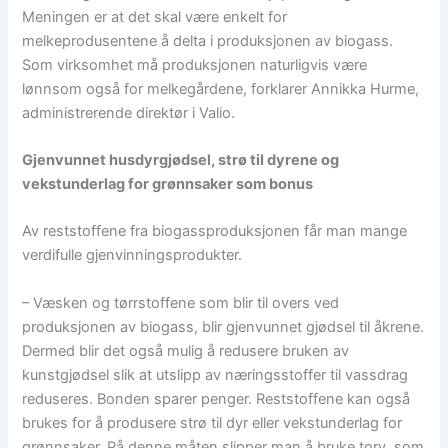
Meningen er at det skal være enkelt for
melkeprodusentene å delta i produksjonen av biogass.
Som virksomhet må produksjonen naturligvis være
lønnsom også for melkegårdene, forklarer Annikka Hurme,
administrerende direktør i Valio.
Gjenvunnet husdyrgjødsel, strø til dyrene og
vekstunderlag for grønnsaker som bonus
Av reststoffene fra biogassproduksjonen får man mange
verdifulle gjenvinningsprodukter.
– Væsken og tørrstoffene som blir til overs ved
produksjonen av biogass, blir gjenvunnet gjødsel til åkrene.
Dermed blir det også mulig å redusere bruken av
kunstgjødsel slik at utslipp av næringsstoffer til vassdrag
reduseres. Bonden sparer penger. Reststoffene kan også
brukes for å produsere strø til dyr eller vekstunderlag for
grønnsaker. På denne måten slipper man å bruke torv, som