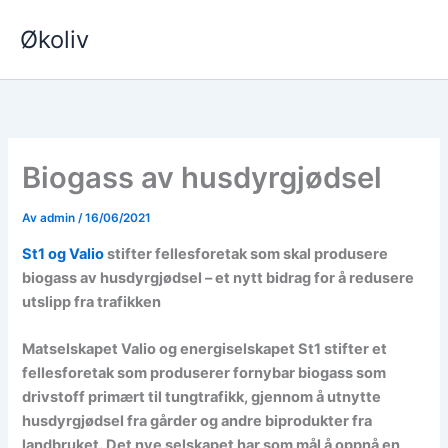
Hopp
Økoliv
rett
til
innholdet
Biogass av husdyrgjødsel
Av
admin
/
16/06/2021
St1 og Valio
stifter fellesforetak som skal produsere
biogass av husdyrgjødsel – et nytt bidrag for å redusere
utslipp fra trafikken
Matselskapet Valio og energiselskapet St1 stifter et
fellesforetak som produserer fornybar biogass som
drivstoff primært til tungtrafikk, gjennom å utnytte
husdyrgjødsel fra gårder og andre biprodukter fra
landbruket. Det nye selskapet har som mål å oppnå en