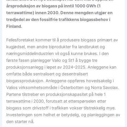
årsproduksjon av biogass på inntil 1000 GWh (1
terrawattime) innen 2030. Denne mengden utgjør en
tredjedel av den fossilfrie trafikkens biogassbehov i
Finland.
Fellesforetaket kommer til å produsere biogass primært av
kugjødsel, men andre biprodukter fra landbruket og
næringsmiddelindustrien vil også kunne brukes. I den
første fasen planlegger Valio og St1 å bygge tre
produksjonsanlegg i løpet av 2024–2025. Anleggene kan
omfatte både sentralisert og desentralisert
biogassproduksjon. Anleggene oppføres hovedsakelig i
Valios virksomhetsområde i Österbotten og Norra Savolax.
Partene tilstreber en produksjonskapasitet på hele 1
terrawattime i 2030, forutsatt at etterspørselen etter
biogass som drivstoff i trafikken vokser tilstrekkelig mye.
Investeringen som helhet er betydelig, og planleggingen av
den starter nå.